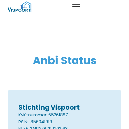
home
basisvoedsel
inloophuis
Anbi Status
actueel
over vispoort
contact
locaties
Stichting Vispoort
meld je aan
samenwerking / partners
KvK-nummer: 65261887
RSIN: 856041919
NL75 RABO 0179 1202 63
anbi status