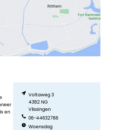
Voltaweg 3
e
4382 NG
nneer
Vlissingen
is en
06-44632786
Woensdag