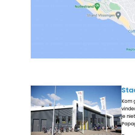
Sta
Kom g
vinde
je ni
Papag