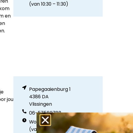
oren
(van 10:30 – 11:30)
 kom
am en
 en
en.
Papegaaienburg 1
je
4386 DA
or jou
Vlissingen
06-57560788
Woensdag
(van 10:30 – 11:30)