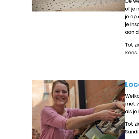
De we
of je
je op
je in
aan d
Tot zi
Kees
Loc
Welko
met wa
als j
Tot zi
Sand