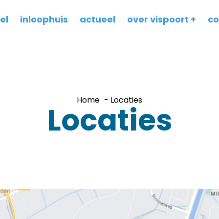
el
inloophuis
actueel
over vispoort
co
Home
Locaties
Locaties