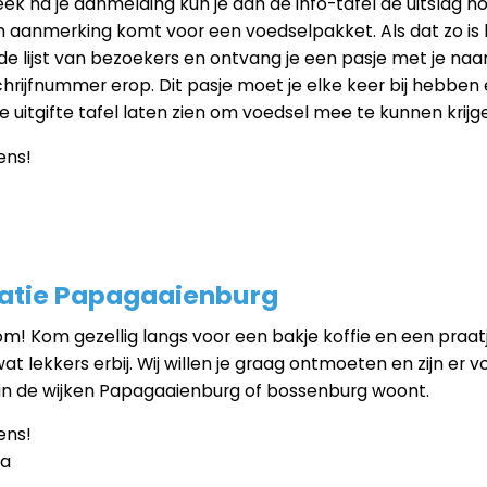
ek ná je aanmelding kun je aan de info-tafel de uitslag h
 in aanmerking komt voor een voedselpakket. Als dat zo is
 de lijst van bezoekers en ontvang je een pasje met je na
schrijfnummer erop. Dit pasje moet je elke keer bij hebben
e uitgifte tafel laten zien om voedsel mee te kunnen krijg
ens!
atie Papagaaienburg​
m! Kom gezellig langs voor een bakje koffie en een praat
t lekkers erbij. Wij willen je graag ontmoeten en zijn er vo
e in de wijken Papagaaienburg of bossenburg woont.
ens!
ra