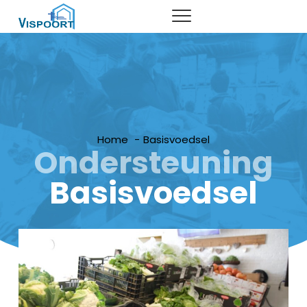
home
basisvoedsel
inloophuis
Home
Basisvoedsel
Ondersteuning
actueel
Basisvoedsel
over vispoort
contact
locaties
meld je aan
samenwerking / partners
anbi status