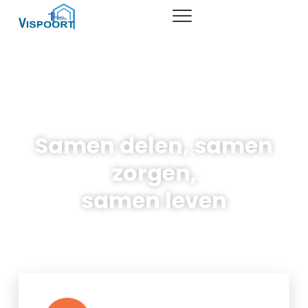
home
basisvoedsel
inloophuis
Samen delen, samen
actueel
zorgen,
samen leven
over vispoort
contact
locaties
meld je aan
samenwerking / partners
anbi status